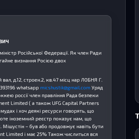
ВИЧ
міністр Російської Федерації. Як член Ради
гайне визнання Росією двох
вал, д.12, строен.2, кв.47 місц нар ЛОБНЯ Г.
7393196 whatsapp
micshustik@gmail.com
Уряд
оккею россії член правління Рада безпеки
nt Limited ( а також UFG Capital Partners
рмудах і хоч деякі ресурси говорять, що
роте іноземний реєстр показує нам, що
. Мішустін – був або продовжує навіть бути
t Limited і має 25% Також числиться вся