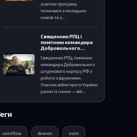
освітню програму
починаючі з молодших
класів та з…
Священник РПЦ і
помічник командира
Добровольчого
штурмового корпусу
Священник РПЦ, помічник
РФ з роботи з
командира Добровольчого
віруючими
штурмового корпусу РФ з
роботи з віруючими.
Учасник війни проти України
разом із сином — вій…
Теги
osintflow
deanon
osint