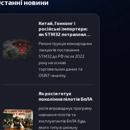
станні новини
Китай, Гонконг і
російські імпортери:
як STM32 потрапляли
до Росії після 2022
Реконструкція міжнародних
року
ланцюгів постачання
STM32 до РФ після 2022
року на основі
торговельних даних та
OSINT-аналізу.
Як росія готує
покоління пілотів БпЛА
росія впроваджує програму
навчання пілотів та
експлуатантів БпЛА будь
якого типу в шкільну