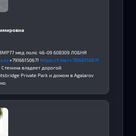
димировна
МР77 мед поліс 46-09 608309 ЛОБНЯ
x.ru
+79166150671
https://t.me/+79166150671
 Стенина владеет дорогой
bridge Private Park и домом в Agalarov
но.