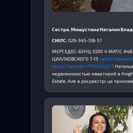
Сестра. Мишустина Наталия Вла
СНІЛС
: 029-345-336 57
МЕРСЕДЕС-БЕНЦ S500 4 МАТIС А483
ЦИАЛКОВСКОГО 7-13
natsten1@yande
https://wa.me/+79166150671
Наталья
недвижимостью квартирой в Knights
Estate. Але в росреєстрі це прихова