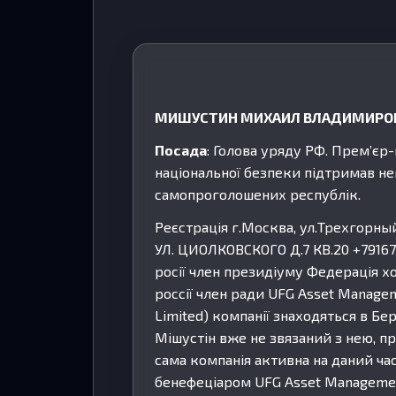
МИШУСТИН МИХАИЛ ВЛАДИМИРО
Посада
: Голова уряду РФ. Прем’єр-
національної безпеки підтримав не
самопроголошених республік.
Реєстрація г.Москва, ул.Трехгорный 
УЛ. ЦИОЛКОВСКОГО Д.7 КВ.20 +7916
росії член президіуму Федерація х
россії член ради UFG Asset Manageme
Limited) компанії знаходяться в Бе
Мішустін вже не звязаний з нею, п
сама компанія активна на даний час
бенефеціаром UFG Asset Managemen