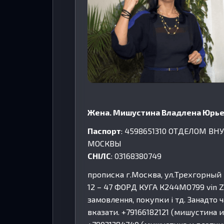
Жена. Мишустина Владлена Юрье
Паспорт
: 4598651310 ОТДЕЛОМ В
МОСКВЫ
СНІЛС
: 03168380749
прописка г.Москва, ул.Трехгорный в
12 – 47 ФОРД КУГА К244МО799 vin 
замовлення, покупки і тд. Занадто ч
вказати. +79166182121 (мишустина 