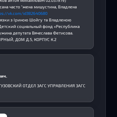
ов антон михайлович 02.03.1979)
сана часто “жена мишустина, Владлена
ps://vk.com/id382640680
вязки з Іриною Шойгу та Владленою
 Детский социальный фонд «Республика
ужина депутата Вячеслава Фетисова.
ЯРНЫЙ, ДОМ Д.5, КОРПУС К.2
ич.
УТУЗОВСКИЙ ОТДЕЛ ЗАГС УПРАВЛЕНИЯ ЗАГС