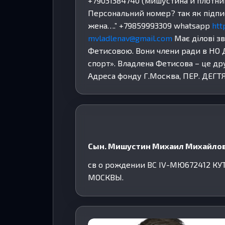
+79031384740 (мишустина и плотник
Персональний номер? так як підпи
жена….” +79859993309 whatsapp
htt
mvladlenav@gmail.com
Має ділові з
Фетисовою. Вони члени ради в НО
спорт». Владлена Фетисова – це др
Адреса фонду Г.Москва, ПЕР. ДЕГТ
Cын. Мишустин Михаил Михайлов
св о рождении BC IV-МЮ672412 К
МОСКВЫ.