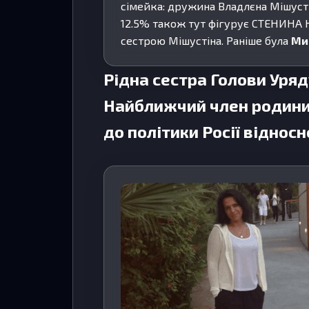
сімейка: дружина Владлєна Мішуст
12.5% також тут фігурує СТЕНИНА 
сестрою Мішустіна. Раніше була
Ми
Рідна сестра Голови Уря
Найближчий член родини 
до політики Росії відносн