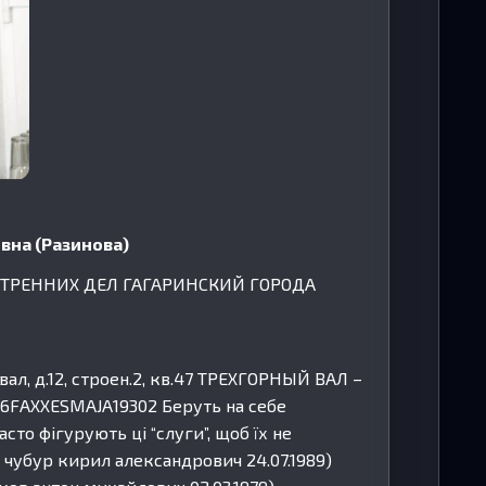
вна (Разинова)
НУТРЕННИХ ДЕЛ ГАГАРИНСКИЙ ГОРОДА
ал, д.12, строен.2, кв.47 ТРЕХГОРНЫЙ ВАЛ –
Z6FАХХЕSМАJА19302 Беруть на себе
асто фігурують ці “слуги”, щоб їх не
и чубур кирил александрович 24.07.1989)