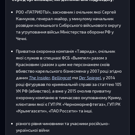
РОО «ПАТРИОТЫ», засновник і очільник якої Сергей
Канчуков, генерал-майор, у минулому начальник
розвідки колишнього Сибірського військового округу
та угруповання військ Міністерства оборони РФ у
Чечні.
Приватна охоронна компанія «Таврида», очільник
якої служив в спецназі ФСБ «Вымпел» разом з
Красіковим і разом з цим же персонажем скоїв
вбивство карельського бізнесмена у 2007 році згідно
даних
The Insider
,
Bellingcat
та
Der Spiegel
, у 2014
році фігурував по кримінальній справі за статтею 105
УК РФ (вбивство), а вже у 2015 очолив приватну
охоронну компанію в тимчасово окупованому Криму,
клієнтами якої є ГУП РК «Черноморнефтегаз», ГУП РК
«Крымгазсети», «ПАО Россети» та інші.
різного рівня чиновники та учасники російсько-
української війни