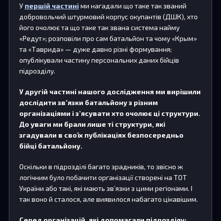
У
першій частині
ми нагадали що таке так званий
добровольчий штурмовий корпус окупантів (ДШК), хто
його очолює та що таке так звана система найму
«Редут»; розповіли про сам батальйон та чому «Крым»
та «Таврида» — дуже давно різні формування;
опублікували частину персональних даних бійців
підрозділу.
У другій частині нашого дослідження ми вирішили
дослідити зв’язки батальйону з різним
організаціями і з’ясувати хто очолює ці структури.
До уваги ми брали лише ті структури, які
згадували в своїх публікаціях безпосередньо
бійці батальйону.
Оскільки в підрозділі багато зрадників, то звісно ж
логічним було побачити організації створені на ТОТ
України або такі, які мають зв’язки з цими регіонами. І
так воно й сталося, але виявилося набагато цікавішим.
Серед організацій, які допомагали підрозділу: