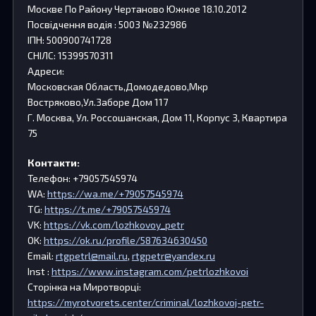
Москве По Району Чертаново Южное 18.10.2012
Посвідчення водія : 5003 №232986
ІПН: 500900741728
СНІЛС: 15399570311
Адреси:
Московская Область,Домодедово,Мкр
Востряково,Ул.Заборе Дом 117
Г. Москва, Ул. Россошанская, Дом 11, Корпус 3, Квартира
75
Контакти:
Телефон: +79057545974
WA:
https://wa.me/+79057545974
TG:
https://t.me/+79057545974
VK:
https://vk.com/lozhkovoy_petr
OK:
https://ok.ru/profile/587634630450
Email:
rtgpetrl@mail.ru
,
rtgpetr@yandex.ru
Inst :
https://www.instagram.com/petrlozhkovoi
Сторінка на Миротворці:
https://myrotvorets.center/criminal/lozhkovoj-petr-