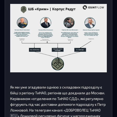
Як ми уже згадували однією з складових підрозділу є
бійці з регіону ТиНАО, регіонів що доєднали до Москви.
Керівником «отделения по ТиНАО СДД», які регулярно
фігурують під час доставки допомоги підрозділу є Петр
Ложковой. На телеграм каналі «ДОБРОВОЛЕЦ ТиНАО
🇷🇺» Ложковой регулярно фігурує у нагородженнях