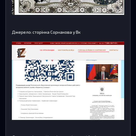
Джерело: сторінка Сорнакова у Вк