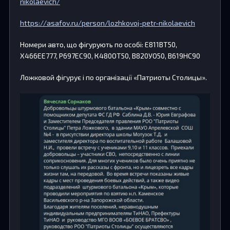
nikolaevich/
https://asafov.ru/person/lozhkovoj-petr-nikolaevich
Номери авто, що фігурують по особі: Е811ВТ50,
Х466ЕЕ777, Р697ЕС90, К480ОТ50, В820УО50, В619НС90
Ложковой фігурує і по організації «Патриоты Столицы».