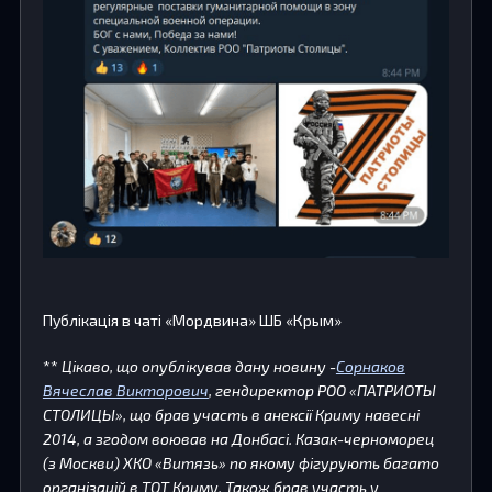
Публікація в чаті «Мордвина» ШБ «Крым»
**
Цікаво, що опублікував дану новину -
Сорнаков
Вячеслав Викторович
, гендиректор РОО «ПАТРИОТЫ
СТОЛИЦЫ», що брав участь в анексії Криму навесні
2014, а згодом воював на Донбасі. Казак-черноморец
(з Москви) ХКО «Витязь» по якому фігурують багато
організацій в ТОТ Криму. Також брав участь у