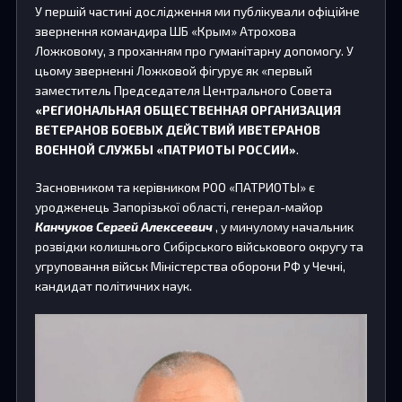
У першій частині дослідження ми публікували офіційне
звернення командира ШБ «Крым» Атрохова
Ложковому, з проханням про гуманітарну допомогу. У
цьому зверненні Ложковой фігурує як «первый
заместитель Председателя Центрального Совета
«РЕГИОНАЛЬНАЯ ОБЩЕСТВЕННАЯ ОРГАНИЗАЦИЯ
ВЕТЕРАНОВ БОЕВЫХ ДЕЙСТВИЙ ИВЕТЕРАНОВ
ВОЕННОЙ СЛУЖБЫ «ПАТРИОТЫ РОССИИ»
.
Засновником та керівником РОО «ПАТРИОТЫ» є
уродженець Запорізької області, генерал-майор
Канчуков Сергей Алексеевич
, у минулому начальник
розвідки колишнього Сибірського військового округу та
угруповання військ Міністерства оборони РФ у Чечні,
кандидат політичних наук.