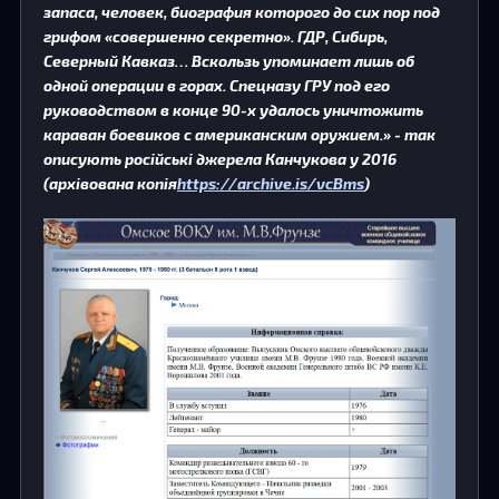
запаса, человек, биография которого до сих пор под
грифом «совершенно секретно». ГДР, Сибирь,
Северный Кавказ… Вскользь упоминает лишь об
одной операции в горах. Спецназу ГРУ под его
руководством в конце 90-х удалось уничтожить
караван боевиков с американским оружием.» - так
описують російські джерела Канчукова у 2016
(архівована копія
https://archive.is/vcBms
)