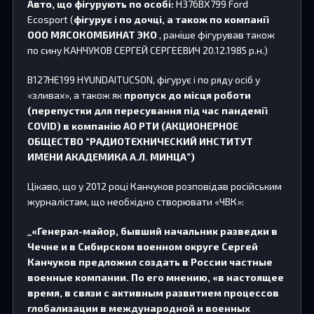
Авто, що фігурують по особі:
Н376ВХ799 Ford
Ecosport (
фігурує і по дочці, а також по компанії
ООО МЯСОКОМБИНАТ ЭКО
, раніше фігурував також
по сину КАНЧУКОВ СЕРГЕЙ СЕРГЕЕВИЧ 20.12.1985 р.н.)
В127НЕ199 HYUNDAITUCSON, фігурує і по ряду осіб у
«зливах», а також як
пропуск до місця роботи
(перепустки для пересування під час пандемії
COVID) в компанію АО РТИ (АКЦИОНЕРНОЕ
ОБЩЕСТВО “РАДИОТЕХНИЧЕСКИЙ ИНСТИТУТ
ИМЕНИ АКАДЕМИКА А.Л. МИНЦА”)
Цікаво, що у 2012 році Канчуков розповідав російським
журналістам, що необхідно створювати «ЧВК»:
_«Генерал-майор, бывший начальник разведки в
Чечне и в Сибирском военном округе Сергей
Канчуков предложил создать в России частные
военные компании. По его мнению, «в настоящее
время, в связи с активным развитием процессов
глобализации в международной и военных