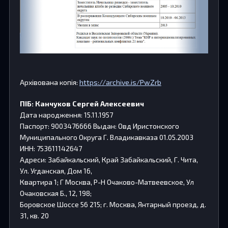
Архівована копія:
https://archive.is/PwZrb
ПІБ: Канчуков Сергей Алексеевич
Дата народження: 15.11.1957
Паспорт: 9003476666 Выдан: Овд Иристонского
Муниципального Округа Г. Владикавказа 01.05.2003
ИНН: 753611142647
Адреси: Забайкальский, Край Забайкальский, Г. Чита,
Ул. Угданская, Дом 16,
Квартира 1; Г Москва, Р-Н Очаково-Матвеевское, Ул
Очаковская Б., 12, 198;
Боровское Шоссе 56 215; г. Москва, Янтарный проезд, д.
31, кв. 20