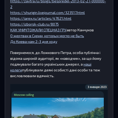
https://zavtra.ru/blogs/bespredel-2013-02-27-000000-
2
https://shurigin.livejournal.com/323517.html
https://iarex.ru/articles/47621.html
https://izborsk-club.ru/8075
КАК УНИЧТОЖАЛИ СПЕЦНАЗ ГРУ
автор Канчуков
О жертвах в Сирии, которых могло не быть
До Киева нам 2-3 дня ходу
Повернемося, до Ложкового Петра, особа публічна і
відома широкій аудиторії, як «наводчик», за що йому
подякували багато українських джерел, а
наші
колеги
публікували деякі особисті дані особи та теж
висловлювали вдячність.