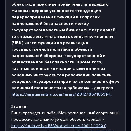
областях, в практике правительств ведущих
мировых держав усиливается тенденция
перераспределения функций в вопросах
национальной безопасности между
государством и частным бизнесом, с передачей
так называемым частным военным компаниям
(ЧВК) части функций по реализации
государственной политики в области
национальной обороны, государственной и
общественной безопасности. Кроме того,
частные военные компании стали одним из
основных инструментов реализации политики
ведущих государств мира и их союзников в сфере
военной безопасности за рубежом». - джерело
https://argumentiru.com/army/2012/06/185914_
Згадки:
Вице-президент клуба «Межрегиональный спортивный
профессиональный клуб единоборств «Эридан»
https://archive.is/tB8Mw#selection-1001.1-1004.0