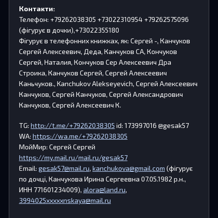
Контакти:
Телефон: +79262038305 +73022310954 +79262575096
(фігурує в дочки),+73022355180
Фігурує в телефонних книжках, як: Сергей -, Канчуков
Сергей Алексеевич, Деда, Канчуков СА, Кончуков
Сергей, Наталия, Кончуков Сер Алексеевич Дра
Строика, Канчуков Сергей, Сергей Алексеевич
Каньчуков., Kanchukov Alekseyevich, Сергей Алексеевич
Канчуков, Сергей Канчуков, Сергей Александрович
Канчуков, Сергей Алексеевич К.
TG:
http://t.me/+79262038305
id: 173997016 @gesak57
WA:
https://wa.me/+79262038305
МойМир: Сергей Сергей
https://my.mail.ru/mail.ru/gesak57
Email:
gesak57@mail.ru
,
kanchukova@gmail.com
(фігурує
по дочці, Канчукова Ирина Сергеевна 07.05.1982 р.н.,
ИНН 771601234009),
alora@land.ru
,
3994025xxxxxnskaya@mail.ru