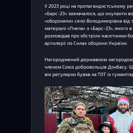
У 2023 році на пропагандистському ре
«Барс-23» зазначалося, що окупанти 
«обороняли» село Володимирівка від т
матеріалі «Пчела» з «Барс-23», якого 
розповідав про обстріли касетними бо
артилерії по Силах оборони України.
Нагороджений державною нагородою 
членом Союз добровольців Донбасу. Щ
він регулярно бував на ТОТ із гумані