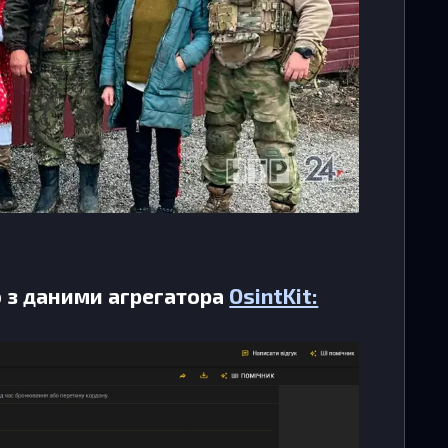
о з даними агрегатора
OsintKit: