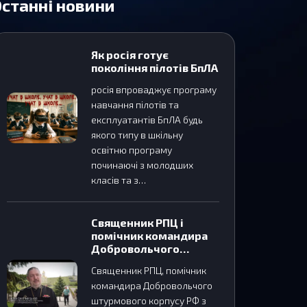
станні новини
Як росія готує
покоління пілотів БпЛА
росія впроваджує програму
навчання пілотів та
експлуатантів БпЛА будь
якого типу в шкільну
освітню програму
починаючі з молодших
класів та з…
Священник РПЦ і
помічник командира
Добровольчого
штурмового корпусу
Священник РПЦ, помічник
РФ з роботи з
командира Добровольчого
віруючими
штурмового корпусу РФ з