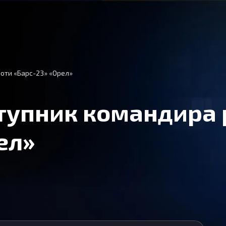
оти «Барс-23» «Орел»
тупник командира 
ел»