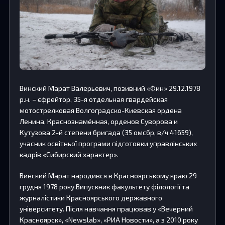
Винский Марат Валерьевич, позивний «Фин» 29.12.1978
р.н. – єфрейтор, 35-я отдельная гвардейская
мотострелковая Волгоградско-Киевская ордена
Ленина, Краснознамённая, орденов Суворова и
Кутузова 2-й степени бригада (35 омсбр, в/ч 41659),
учасник освітньої програми підготовки управлінських
кадрів «Сибирский характер».
Винский Марат народився в Красноярському краю 29
грудня 1978 року.Випускник факультету філології та
журналістики Красноярського державного
університету. Після навчання працював у «Вечерний
Красноярск», «Newslab», «РИА Новости», а з 2010 року