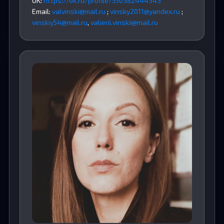
OK:
https://ok.ru/profile/550382444343
Email:
valvinski@mail.ru
;
vinsky2011@yandex.ru
;
vinskiy54@mail.ru
,
valierii.vinskii@mail.ru