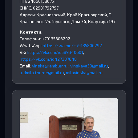
ІПН: 246601586751
СНІЛС: 02981792797
Адреси: Красноярский, Край Красноярский, Г.
Красноярск, Ул. Горького, Дом 34, Квартира 197
Контакти:
Телефони: +79135806292
WhatsApp:
https://wa.me/+79135806292
VK:
https://vk.com/id589340601
,
https://vk.com/id427387848
,
Email:
vinska@rambler.ru
;
vinskaya50@mail.ru
,
ludmila.thurne@mail.ru
,
milavinska@mail.ru