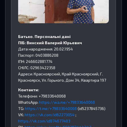
Батько. Персональні дані
ПІБ: Винский Валерий Юрьевич
Дата народження: 20.02.1954
Паспорт: 0403886208
ІПН: 246602881774
СНІЛС: 02963422358
Адреси: Красноярский, Край Красноярский, Г.
Красноярск, Ул. Горького, Дом 34, Квартира 197
Контакти:
Телефони: +79833640068
WhatsApp:
https://wa.me/+79833640068
TG:
https://t.me/+79833640068
(id5237845736)
VK:
https://vk.com/id62273054
;
https://vk.com/id874677483