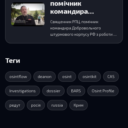
помічник
командира
Добровольчого
Священник РПЦ, помічник
штурмового
командира Добровольчого
корпусу РФ з
штурмового корпусу РФ з роботи з
віруючими. Учасник війни проти
роботи з
України разом із сином — вій…
віруючими
Теги
osintflow
deanon
osint
osintkit
CAS
Investigations
dossier
BARS
Osint Profile
редут
росія
russia
Крим