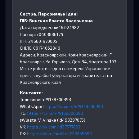
Сестра. Персональні дані
ПІБ: Винская Власта Валерьевна
Дата народження: 16.02.1982
Паспорт: 0403886174
ІПН: 246601970005
СНІЛС: 06174062846
Адреси: Красноярский, Край Красноярский, Г.
Красноярск, Ул. Горького, Дом 34, Квартира 197
Місце роботи згідно соцмереж: Управление
пресс-службы Губернатора и Правительства
Красноярского края
Контакти:
Телефони: +79138306393
WhatsApp:
https://wa.me/+79138306393
TG:
https://t.me/+79138306393
@Vlasta_V_Vinska (id493297075)
VK:
https://vk.com/id27577802
OK:
https://ok.ru/profile/220269699