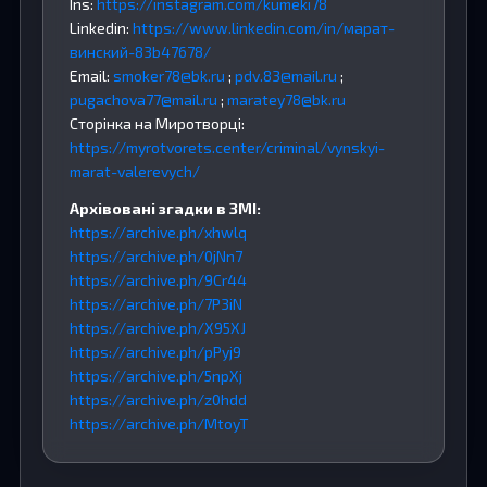
Ins:
https://instagram.com/kumeki78
Linkedin:
https://www.linkedin.com/in/марат-
винский-83b47678/
Email:
smoker78@bk.ru
;
pdv.83@mail.ru
;
pugachova77@mail.ru
;
maratey78@bk.ru
Сторінка на Миротворці:
https://myrotvorets.center/criminal/vynskyi-
marat-valerevych/
Архівовані згадки в ЗМІ:
https://archive.ph/xhwlq
https://archive.ph/0jNn7
https://archive.ph/9Cr44
https://archive.ph/7P3iN
https://archive.ph/X95XJ
https://archive.ph/pPyj9
https://archive.ph/5npXj
https://archive.ph/z0hdd
https://archive.ph/MtoyT