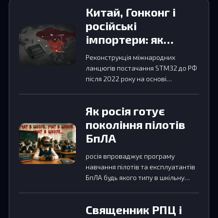
Китай, Гонконг і
російські
імпортери: як
STM32 потрапляли
Реконструкція міжнародних
до Росії після 2022
ланцюгів постачання STM32 до РФ
року
після 2022 року на основі
торговельних даних та OSINT-
аналізу.
Як росія готує
покоління пілотів
БпЛА
росія впроваджує програму
навчання пілотів та експлуатантів
БпЛА будь якого типу в шкільну
освітню програму починаючі з
молодших класів та з…
Священник РПЦ і