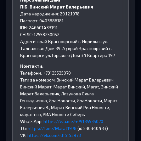
ПІБ: Винский Марат Валерьевич
Дата народження: 29.12.1978
Паспорт: 0403886181
ІПН: 246601433191
СНІЛС: 12558250052
Адреси: край Красноярский г. Норильск ул.
Талнахская Дом 39-А ; край Красноярский г.
Красноярск ул. Горького Дом 34 Квартира 197
Контакти:
Телефони: +79135535070
Теги за номером: Винский Марат Валерьевич,
Винский Марат, Марат Винский, Marat, Зинский
Марат Валерьевич, Лизунова Ольга
Геннадьевна, Ира Новости, ИраНовости, Марат
Валерьевич В., Марат Винский Риа Новости,
марат нкк, РИА Новости Сибирь
WhatsApp:
https://wa.me/+79135535070
TG:
https://t.me/Marat1978
(id 530340433)
VK:
https://vk.com/id15153973