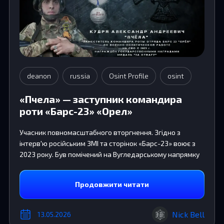
deanon
russia
Osint Profile
osint
«Пчела» — заступник командира
роти «Барс-23» «Орел»
Учасник повномасштабного вторгнення. Згідно з
інтерв'ю російським ЗМІ та сторінок «Барс-23» воює з
2023 року. Був помічений на Вугледарському напрямку
Продовжити читати
Nick Bell
13.05.2026