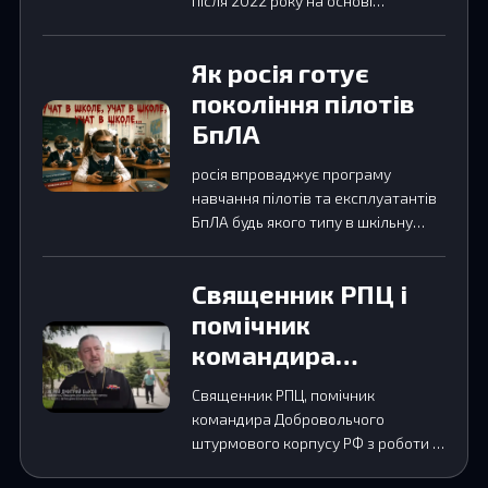
року
після 2022 року на основі
торговельних даних та OSINT-
аналізу.
Як росія готує
покоління пілотів
БпЛА
росія впроваджує програму
навчання пілотів та експлуатантів
БпЛА будь якого типу в шкільну
освітню програму починаючі з
молодших класів та з…
Священник РПЦ і
помічник
командира
Добровольчого
Священник РПЦ, помічник
штурмового
командира Добровольчого
корпусу РФ з
штурмового корпусу РФ з роботи з
віруючими. Учасник війни проти
роботи з