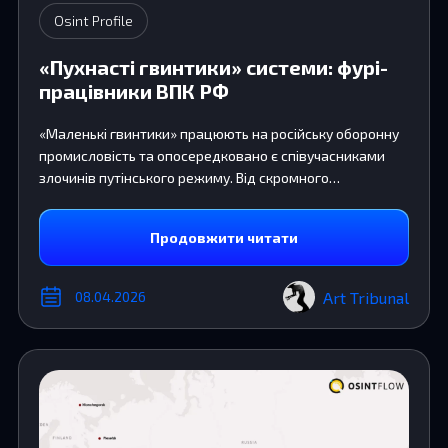
Osint Profile
«Пухнасті гвинтики» системи: фурі-
працівники ВПК РФ
«Маленькі гвинтики» працюють на російську оборонну
промисловість та опосередковано є співучасниками
злочинів путінського режиму. Від скромного
прихильника «ФБК» та «умного голосования»,
пов’язаного з Навальним, до «ведмедя-росгвардійця»
Продовжити читати
— організатора Furrburg
Art Tribunal
08.04.2026