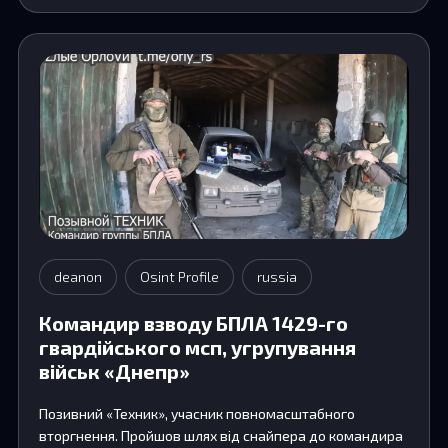
deanon
Osint Profile
russia
Командир взводу БПЛА 1429-го
гвардійського мсп, угрупування
військ «Днепр»
Позивний «Техник», учасник повномасштабного
вторгнення. Пройшов шлях від снайпера до командира