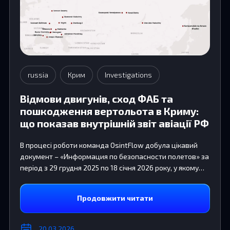
russia
Крим
Investigations
Відмови двигунів, сход ФАБ та
пошкодження вертольота в Криму:
що показав внутрішній звіт авіації РФ
В процесі роботи команда OsintFlow добула цікавий
документ – «Информация по безопасности полетов» за
період з 29 грудня 2025 по 18 січня 2026 року, у якому
чітко списком зазначені деталі авіаційних подій у
воєнно-транспортній та державній авіації Росії
Продовжити читати
20.03.2026