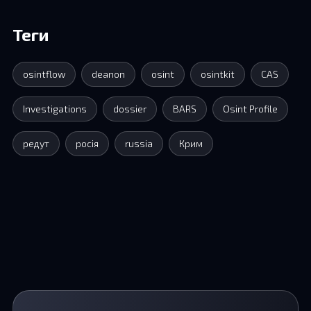
України разом із сином — вій…
віруючими
Теги
osintflow
deanon
osint
osintkit
CAS
Investigations
dossier
BARS
Osint Profile
редут
росія
russia
Крим