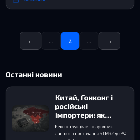
←
...
2
...
→
Останні новини
Китай, Гонконг і
російські
імпортери: як
STM32 потрапляли
Реконструкція міжнародних
до Росії після 2022
ланцюгів постачання STM32 до РФ